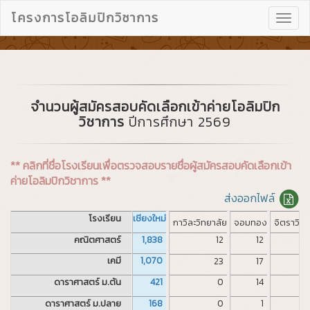
โครงการโอลิมปิกวิชาการ
Toggl
navig
จำนวนผู้สมัครสอบคัดเลือกเข้าค่ายโอลิมปิก
วิชาการ
ปีการศึกษา 2569
** คลิกที่ชื่อโรงเรียนเพื่อตรวจสอบรายชื่อผู้สมัครสอบคัดเลือกเข้า
ค่ายโอลิมปิกวิชาการ **
ส่งออกไฟล์
โรงเรียน
เชียงใหม่
กาวิละวิทยาลัย
จอมทอง
จิตราวิท
คณิตศาสตร์
1,838
12
12
เคมี
1,070
23
17
ดาราศาสตร์ ม.ต้น
421
0
14
ดาราศาสตร์ ม.ปลาย
168
0
1